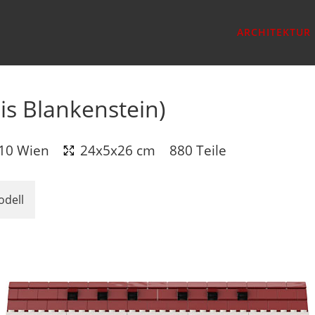
ARCHITEKTUR
is Blankenstein)
010 Wien
24x5x26 cm
880 Teile
odell