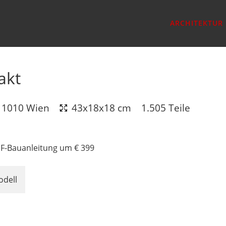
ARCHITEKTUR
akt
, 1010 Wien
43x18x18 cm
1.505 Teile
DF-Bauanleitung um € 399
odell